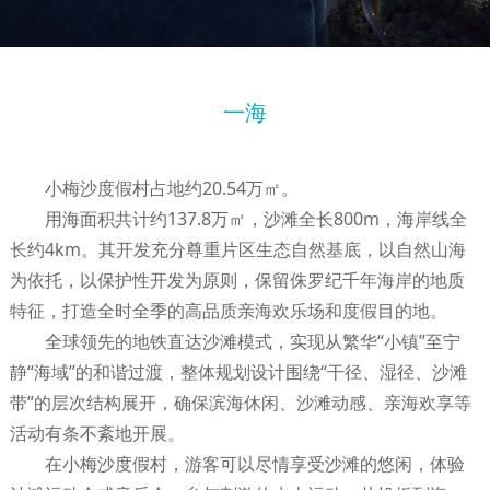
一海
小梅沙度假村占地约20.54万㎡。
用海面积共计约137.8万㎡，沙滩全长800m，海岸线全
长约4km。其开发充分尊重片区生态自然基底，以自然山海
为依托，以保护性开发为原则，保留侏罗纪千年海岸的地质
特征，打造全时全季的高品质亲海欢乐场和度假目的地。
全球领先的地铁直达沙滩模式，实现从繁华“小镇”至宁
静“海域”的和谐过渡，整体规划设计围绕“干径、湿径、沙滩
带”的层次结构展开，确保滨海休闲、沙滩动感、亲海欢享等
活动有条不紊地开展。
在小梅沙度假村，游客可以尽情享受沙滩的悠闲，体验